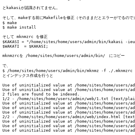
とkakasiが認識されてません。

そして、makeする前にMakefileを修正（そのままだとエラーがでるので）
$ make

$ make install

そして mknmzrc を修正

$KAKASI = "/home/sites/home/users/admin/bin/kakasi -ieu
$WAKATI  = $KAKASI;

mknmzrcを /home/sites/home/users/admin/bin/　にコピー

で、

$ /home/sites/home/users/admin/bin/mknmz -f ./.mknmzrc 
とインデックス作成を行うと

Use of uninitialized value at /home/sites/home/users/ad
Use of uninitialized value at /home/sites/home/users/ad
2 files are found to be indexed.

1/2 - /home/sites/home/users/admin/web/1.txt [text/plai
Use of uninitialized value at /home/sites/home/users/ad
Use of uninitialized value at /home/sites/home/users/ad
Use of uninitialized value at /home/sites/home/users/ad
2/2 - /home/sites/home/users/admin/web/index.html [text
Use of uninitialized value at /home/sites/home/users/ad
Use of uninitialized value at /home/sites/home/users/ad
Use of uninitialized value at /home/sites/home/users/ad