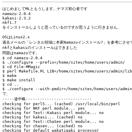
はじめましてMLともうします。ナマズ初心者です

namazu-2.0.4

kakasi-2.3.2

nkf1.7

をインストールしようと思っているのですが思うように行きません。

OSはLinux2.x

過去メールの「レンタル領域に本家Namazuインストール?」を参考にさせ
nkfとkakasiのインストールはできました

問題はnamazuです。

$ cd namazu-2.0.4

$ ./configure --prefix=/home/sites/home/users/admin/

$ cd File-MMagic

$ perl Makefile.PL LIB=/home/sites/home/users/admin/lib
$ make

$ make install

$ cd ..

$ ./configure --with-pmdir=/home/sites/home/users/admin
で、

-----途中略----------------------------

checking for perl5... (cached) /usr/local/bin/perl

checking for NKF perl module... yes

checking for Text::Kakasi perl module... no

checking for kakasi... (cached) no

checking for Text::ChaSen perl module... no

checking for chasen... (cached) no

checking for default wakatigaki processor
