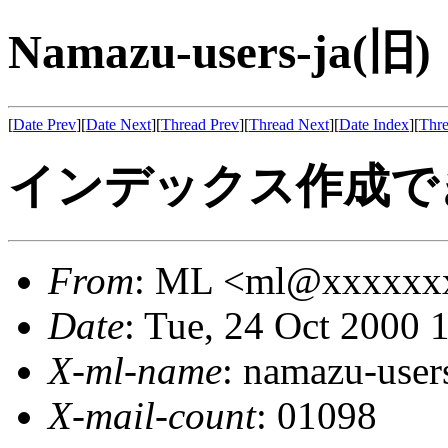
Namazu-users-ja(旧)
[
Date Prev
][
Date Next
][
Thread Prev
][
Thread Next
][
Date Index
][
Thre
インデックス作成で
From
: ML <ml@xxxxxx
Date
: Tue, 24 Oct 2000 
X-ml-name
: namazu-user
X-mail-count
: 01098