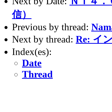
Next by Date:
ＮＴ４．
信）
Previous by thread:
Nama
Next by thread:
Re: 
Index(es):
Date
Thread